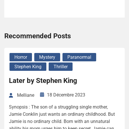
Recommended Posts
Horror
Mystery
Paranormal
Stephen King
Thriller
Later by Stephen King
18 Décembre 2023
Melliane
Synopsis : The son of a struggling single mother,
Jamie Conklin just wants an ordinary childhood. But
Jamie is no ordinary child. Born with an unnatural
ability his mom urges him to keep secret, Jamie can