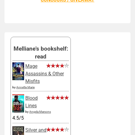
Melliane's bookshelf:
read
Mage
Assassins & Other
Misfits
by
Annette Marie
Blood
Lines
by
Angela Marsons
4.5/5
Silver and