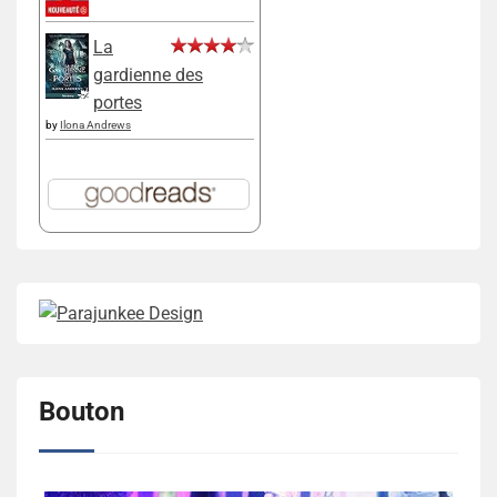
La
gardienne des
portes
by
Ilona Andrews
Bouton