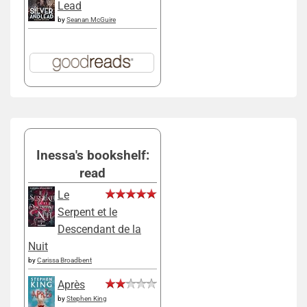
Lead
by
Seanan McGuire
Inessa's bookshelf:
read
Le
Serpent et le
Descendant de la
Nuit
by
Carissa Broadbent
Après
by
Stephen King