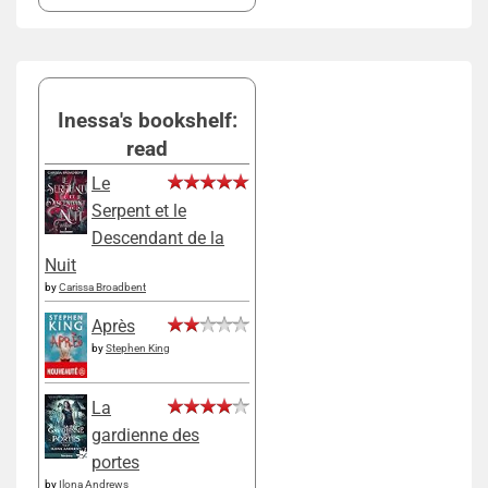
Inessa's bookshelf:
read
Le
Serpent et le
Descendant de la
Nuit
by
Carissa Broadbent
Après
by
Stephen King
La
gardienne des
portes
by
Ilona Andrews