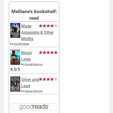
Melliane's bookshelf:
read
Mage
Assassins & Other
Misfits
by
Annette Marie
Blood
Lines
by
Angela Marsons
4.5/5
Silver and
Lead
by
Seanan McGuire