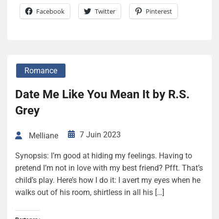
Facebook
Twitter
Pinterest
Romance
Date Me Like You Mean It by R.S.
Grey
7 Juin 2023
Melliane
Synopsis: I’m good at hiding my feelings. Having to
pretend I’m not in love with my best friend? Pfft. That’s
child’s play. Here’s how I do it: I avert my eyes when he
walks out of his room, shirtless in all his […]