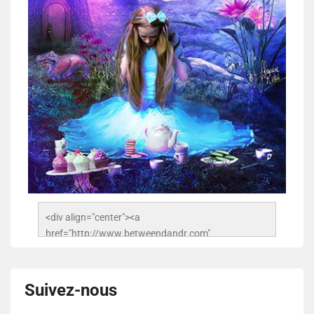
<div align="center"><a 
href="http://www.betweendandr.com" 
title="Between D&R"><img 
src="https://image.ibb.co/jcfFOA/14141704-
503716673157532-2788222864243652657-n.jpg" 
Suivez-nous
alt="Between D&R" style="border:none;" /></a>