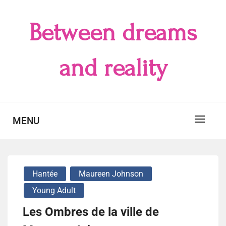
Skip
to
Between dreams
content
and reality
MENU
Hantée
Maureen Johnson
Young Adult
Les Ombres de la ville de