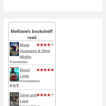
Melliane's bookshelf:
read
Mage
Assassins & Other
Misfits
by
Annette Marie
Blood
Lines
by
Angela Marsons
4.5/5
Silver and
Lead
by
Seanan McGuire