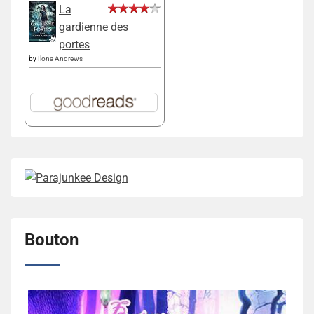
La
gardienne des
portes
by
Ilona Andrews
Bouton