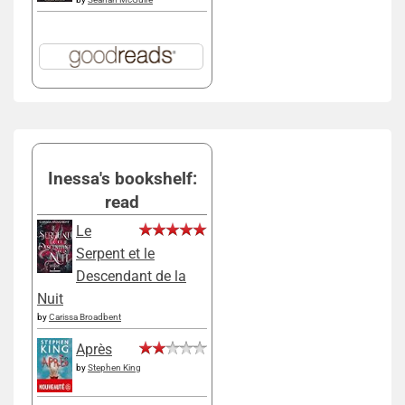
Inessa's bookshelf:
read
Le
Serpent et le
Descendant de la
Nuit
by
Carissa Broadbent
Après
by
Stephen King