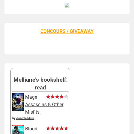
CONCOURS / GIVEAWAY
Melliane's bookshelf:
read
Mage
Assassins & Other
Misfits
by
Annette Marie
Blood