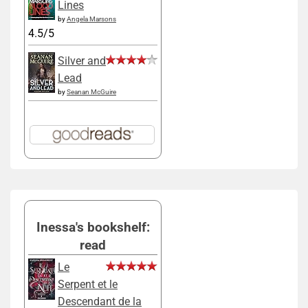
Lines
by
Angela Marsons
4.5/5
Silver and
Lead
by
Seanan McGuire
Inessa's bookshelf:
read
Le
Serpent et le
Descendant de la