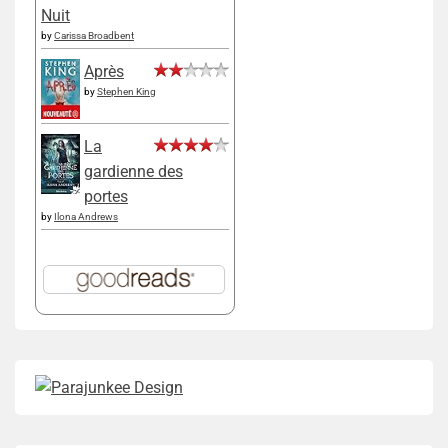
Nuit
by
Carissa Broadbent
Après
by
Stephen King
La
gardienne des
portes
by
Ilona Andrews