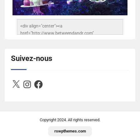
<div align="center"><a 
href="http://www.betweendandr.com" 
title="Between D&R"><img 
src="https://image.ibb.co/jcfFOA/14141704-
503716673157532-2788222864243652657-n.jpg" 
Suivez-nous
alt="Between D&R" style="border:none;" /></a>
</div>
X
Instagram
Facebook
Copyright
2024. All rights reserved.
rswpthemes.com