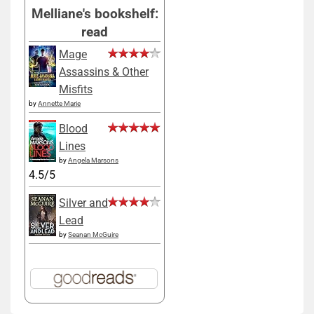
Melliane's bookshelf:
read
Mage
Assassins & Other
Misfits
by
Annette Marie
Blood
Lines
by
Angela Marsons
4.5/5
Silver and
Lead
by
Seanan McGuire