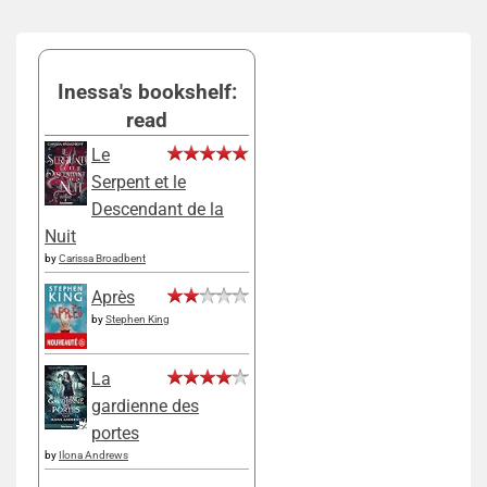
Inessa's bookshelf:
read
Le
Serpent et le
Descendant de la
Nuit
by
Carissa Broadbent
Après
by
Stephen King
La
gardienne des
portes
by
Ilona Andrews