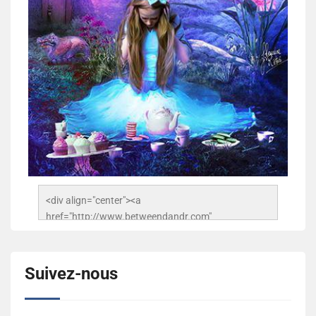
<div align="center"><a 
href="http://www.betweendandr.com" 
title="Between D&R"><img 
src="https://image.ibb.co/jcfFOA/14141704-
503716673157532-2788222864243652657-n.jpg" 
Suivez-nous
alt="Between D&R" style="border:none;" /></a>
</div>