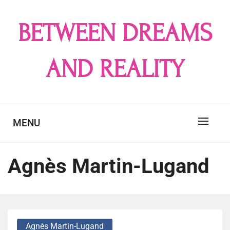
Skip
to
BETWEEN DREAMS
content
AND REALITY
MENU
Agnès Martin-Lugand
Agnès Martin-Lugand