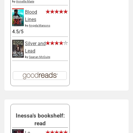
by
Annette Marie
Blood
Lines
by
Angela Marsons
4.5/5
Silver and
Lead
by
Seanan McGuire
Inessa's bookshelf:
read
Le