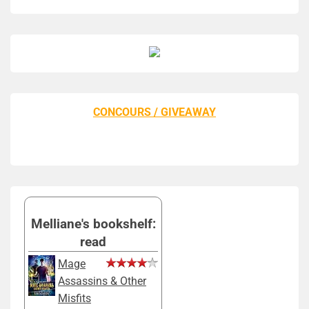
CONCOURS / GIVEAWAY
Melliane's bookshelf:
read
Mage
Assassins & Other
Misfits