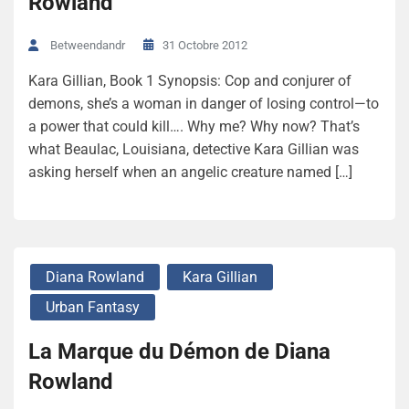
Rowland
31 Octobre 2012
Betweendandr
Kara Gillian, Book 1 Synopsis: Cop and conjurer of
demons, she’s a woman in danger of losing control—to
a power that could kill…. Why me? Why now? That’s
what Beaulac, Louisiana, detective Kara Gillian was
asking herself when an angelic creature named […]
Diana Rowland
Kara Gillian
Urban Fantasy
La Marque du Démon de Diana
Rowland