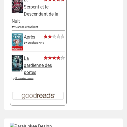
Serpent et le
Descendant de la
Nuit
by
Carissa Broadbent
Après
by
Stephen King
La
gardienne des
portes
by
Ilona Andrews