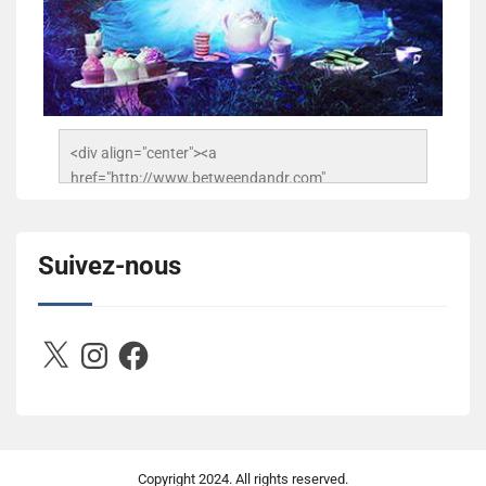
<div align="center"><a 
href="http://www.betweendandr.com" 
title="Between D&R"><img 
src="https://image.ibb.co/jcfFOA/14141704-
503716673157532-2788222864243652657-n.jpg" 
Suivez-nous
alt="Between D&R" style="border:none;" /></a>
</div>
X
Instagram
Facebook
Copyright
2024. All rights reserved.