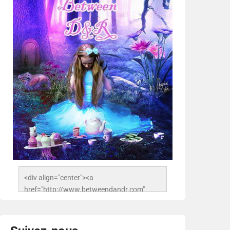
<div align="center"><a 
href="http://www.betweendandr.com" 
title="Between D&R"><img 
src="https://image.ibb.co/jcfFOA/14141704-
503716673157532-