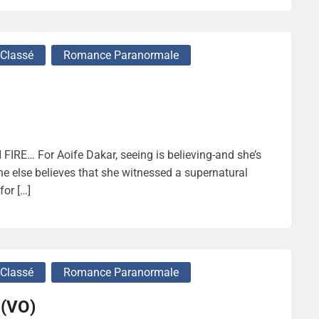
Classé
Romance Paranormale
IRE… For Aoife Dakar, seeing is believing-and she’s
ne else believes that she witnessed a supernatural
for […]
Classé
Romance Paranormale
 (VO)