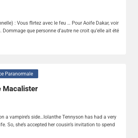
le) : Vous flirtez avec le feu … Pour Aoife Dakar, voir
es. Dommage que personne d’autre ne croit qu’elle ait été
e Paranormale
e Macalister
on a vampire’s side…Iolanthe Tennyson has had a very
fe. So, she’s accepted her cousin’s invitation to spend