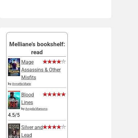
Melliane's bookshelf:
read
Mage
Assassins & Other
Misfits
by
Annette Marie
Blood
Lines
by
Angela Marsons
4.5/5
Silver and
Lead