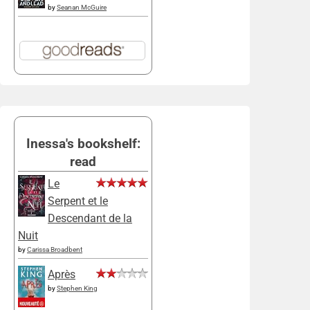
by
Seanan McGuire
Inessa's bookshelf:
read
Le
Serpent et le
Descendant de la
Nuit
by
Carissa Broadbent
Après
by
Stephen King