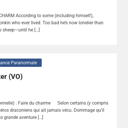
HARM According to some (including himself),
onkin who ever lived. Too bad he’s now lonelier than
p sheep—until he […]
ance Paranormale
er (VO)
nnelle) : Faire du charme Selon certains (y compris
héros draconiens qui ait jamais vécu. Dommage qu’il
us grande aventure […]