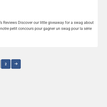
s Reviews Discover our little giveaway for a swag about
notre petit concours pour gagner un swag pour la série
Navigation
2
des
articles