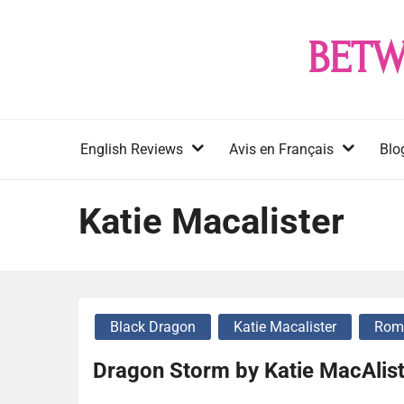
Skip
to
BETW
content
English Reviews
Avis en Français
Blo
Katie Macalister
Black Dragon
Katie Macalister
Rom
Dragon Storm by Katie MacAlist