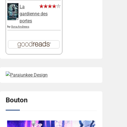
La
gardienne des
portes
by
Ilona Andrews
Bouton