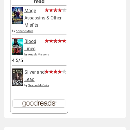
read
Mage
Assassins & Other
Misfits
by
Annette Marie
Blood
Lines
by
Angela Marsons
4.5/5
Silver and
Lead
by
Seanan McGuire