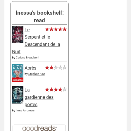
Inessa's bookshelf:
read
Le
Serpent et le
Descendant de la
Nuit
by
Carissa Broadbent
Après
by
Stephen King
La
gardienne des
portes
by
Ilona Andrews