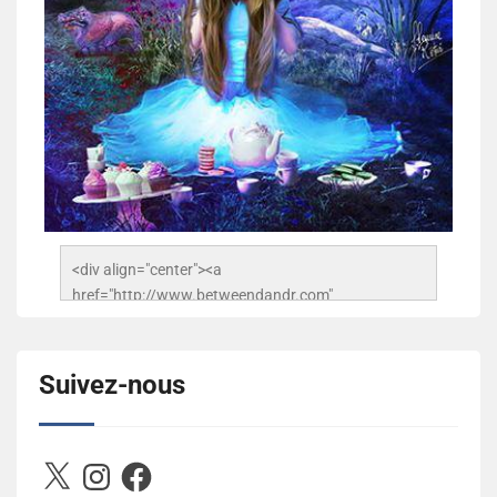
<div align="center"><a 
href="http://www.betweendandr.com" 
title="Between D&R"><img 
src="https://image.ibb.co/jcfFOA/14141704-
503716673157532-2788222864243652657-n.jpg" 
Suivez-nous
alt="Between D&R" style="border:none;" /></a>
</div>
X
Instagram
Facebook