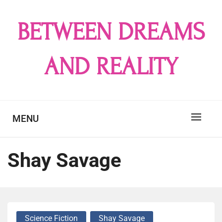
Skip
to
BETWEEN DREAMS
content
AND REALITY
MENU
Shay Savage
Science Fiction
Shay Savage