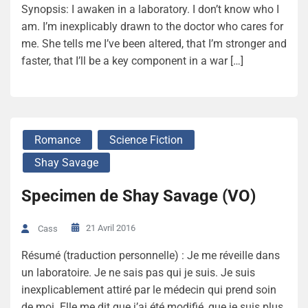
Synopsis: I awaken in a laboratory. I don’t know who I
am. I’m inexplicably drawn to the doctor who cares for
me. She tells me I’ve been altered, that I’m stronger and
faster, that I’ll be a key component in a war […]
Romance
Science Fiction
Shay Savage
Specimen de Shay Savage (VO)
21 Avril 2016
Cass
Résumé (traduction personnelle) : Je me réveille dans
un laboratoire. Je ne sais pas qui je suis. Je suis
inexplicablement attiré par le médecin qui prend soin
de moi. Elle me dit que j’ai été modifié, que je suis plus