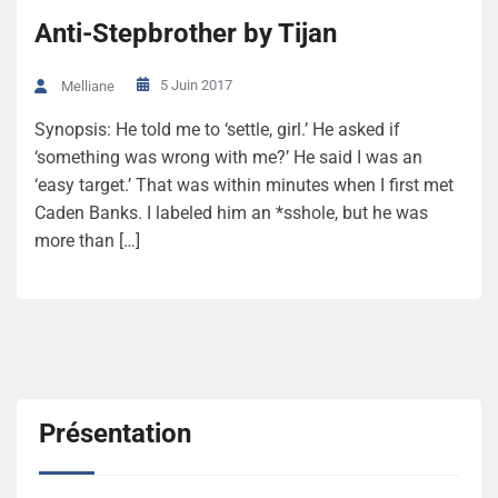
Anti-Stepbrother by Tijan
5 Juin 2017
Melliane
Synopsis: He told me to ‘settle, girl.’ He asked if
‘something was wrong with me?’ He said I was an
‘easy target.’ That was within minutes when I first met
Caden Banks. I labeled him an *sshole, but he was
more than […]
Présentation