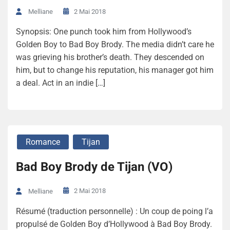
2 Mai 2018
Melliane
Synopsis: One punch took him from Hollywood’s
Golden Boy to Bad Boy Brody. The media didn’t care he
was grieving his brother’s death. They descended on
him, but to change his reputation, his manager got him
a deal. Act in an indie […]
Romance
Tijan
Bad Boy Brody de Tijan (VO)
2 Mai 2018
Melliane
Résumé (traduction personnelle) : Un coup de poing l’a
propulsé de Golden Boy d’Hollywood à Bad Boy Brody.