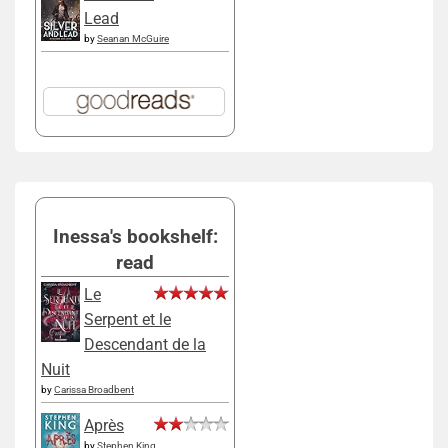
Lead
by
Seanan McGuire
Inessa's bookshelf:
read
Le
Serpent et le
Descendant de la
Nuit
by
Carissa Broadbent
Après
by
Stephen King