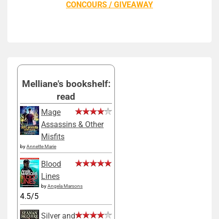
CONCOURS / GIVEAWAY
Melliane's bookshelf:
read
Mage
Assassins & Other
Misfits
by
Annette Marie
Blood
Lines
by
Angela Marsons
4.5/5
Silver and