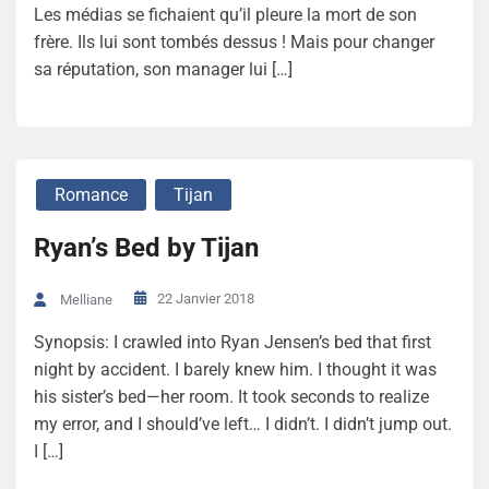
Les médias se fichaient qu’il pleure la mort de son
frère. Ils lui sont tombés dessus ! Mais pour changer
sa réputation, son manager lui […]
Romance
Tijan
Ryan’s Bed by Tijan
22 Janvier 2018
Melliane
Synopsis: I crawled into Ryan Jensen’s bed that first
night by accident. I barely knew him. I thought it was
his sister’s bed—her room. It took seconds to realize
my error, and I should’ve left… I didn’t. I didn’t jump out.
I […]