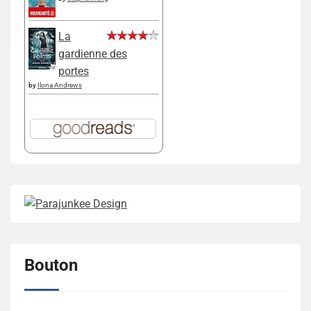
La
gardienne des
portes
by
Ilona Andrews
Bouton