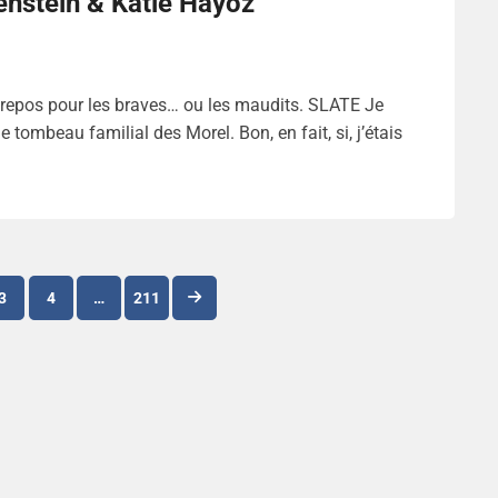
denstein & Katie Hayoz
repos pour les braves… ou les maudits. SLATE Je
e tombeau familial des Morel. Bon, en fait, si, j’étais
Navigation
3
4
…
211
des
articles