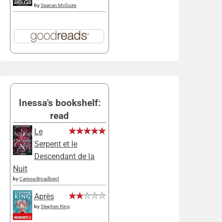
by
Seanan McGuire
Inessa's bookshelf:
read
Le
Serpent et le
Descendant de la
Nuit
by
Carissa Broadbent
Après
by
Stephen King