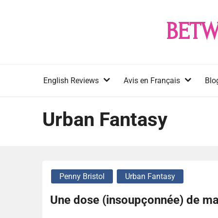
Skip
to
BETW
content
English Reviews
Avis en Français
Blo
Urban Fantasy
Penny Bristol
Urban Fantasy
Une dose (insoupçonnée) de mag