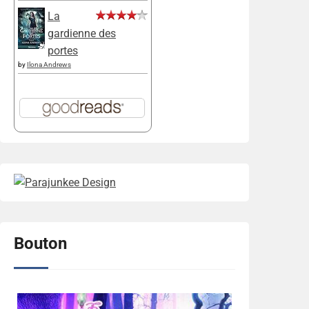
La
gardienne des
portes
by
Ilona Andrews
Bouton