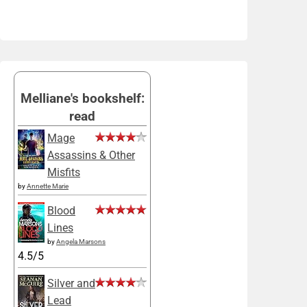
Melliane's bookshelf:
read
Mage
Assassins & Other
Misfits
by
Annette Marie
Blood
Lines
by
Angela Marsons
4.5/5
Silver and
Lead