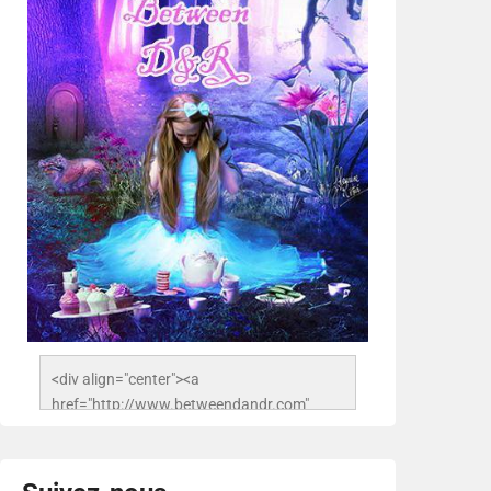
<div align="center"><a 
href="http://www.betweendandr.com" 
title="Between D&R"><img 
src="https://image.ibb.co/jcfFOA/14141704-
503716673157532-