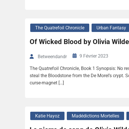
The Quatrefoil Chronicle
Urban Fantasy
Of Wicked Blood by Olivia Wilde
9 Février 2023
Betweendandr
The Quatrefoil Chronicle, Book 1 Synopsis: No res
steal the Bloodstone from the De Morel’s crypt. Scra
curse-magnet […]
Katie Hayoz
Madédictions Mortelles