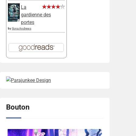
La
gardienne des
portes
by
Ilona Andrews
Bouton