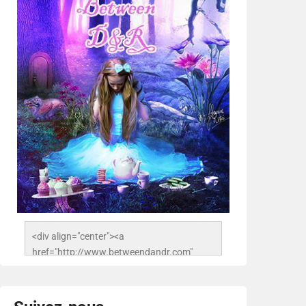
<div align="center"><a 
href="http://www.betweendandr.com" 
title="Between D&R"><img 
src="https://image.ibb.co/jcfFOA/14141704-
503716673157532-