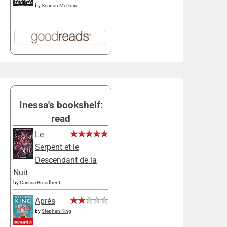
by
Seanan McGuire
Inessa's bookshelf:
read
Le
Serpent et le
Descendant de la
Nuit
by
Carissa Broadbent
Après
by
Stephen King