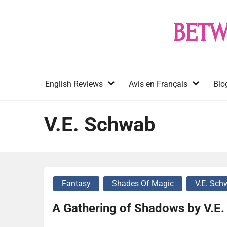
Skip
to
BETW
content
English Reviews
Avis en Français
Blo
V.E. Schwab
Fantasy
Shades Of Magic
V.E. Sch
A Gathering of Shadows by V.E