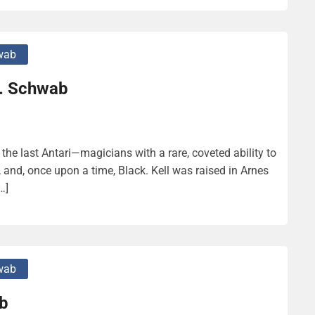
wab
E. Schwab
the last Antari—magicians with a rare, coveted ability to
, and, once upon a time, Black. Kell was raised in Arnes
…]
wab
ab