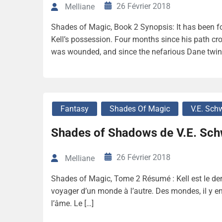
26 Février 2018
Melliane
Shades of Magic, Book 2 Synopsis: It has been fo
Kell’s possession. Four months since his path cr
was wounded, and since the nefarious Dane twin
Fantasy
Shades Of Magic
V.E. Sch
Shades of Shadows de V.E. Sc
26 Février 2018
Melliane
Shades of Magic, Tome 2 Résumé : Kell est le der
voyager d’un monde à l’autre. Des mondes, il y en
l’âme. Le […]