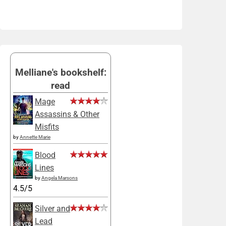
Melliane's bookshelf:
read
Mage
Assassins & Other
Misfits
by
Annette Marie
Blood
Lines
by
Angela Marsons
4.5/5
Silver and
Lead