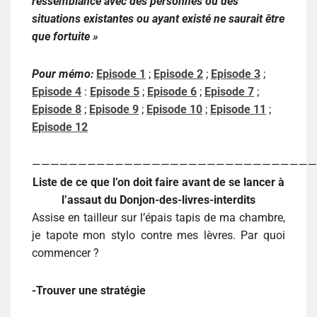
ressemblance avec des personnes ou des
situations existantes ou ayant existé ne saurait être
que fortuite »
Pour mémo:
Episode 1
;
Episode 2
;
Episode 3
;
Episode 4
:
Episode 5
;
Episode 6
;
Episode 7
;
Episode 8
;
Episode 9
;
Episode 10
;
Episode 11
;
Episode 12
———————————————————————————————
Liste de ce que l’on doit faire avant de se lancer à
l’assaut du Donjon-des-livres-interdits
Assise en tailleur sur l’épais tapis de ma chambre,
je tapote mon stylo contre mes lèvres. Par quoi
commencer ?
-Trouver une stratégie