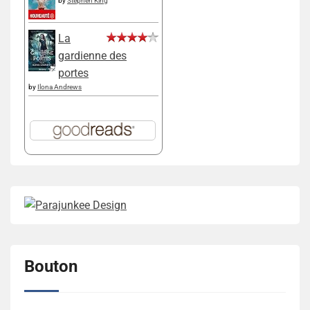
by
Stephen King
La
gardienne des
portes
by
Ilona Andrews
Bouton