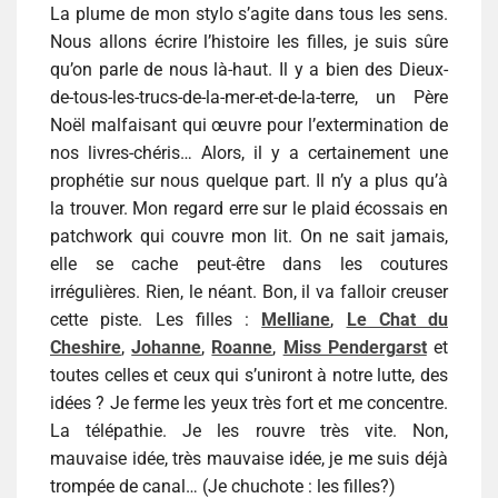
La plume de mon stylo s’agite dans tous les sens.
Nous allons écrire l’histoire les filles, je suis sûre
qu’on parle de nous là-haut. Il y a bien des Dieux-
de-tous-les-trucs-de-la-mer-et-de-la-terre, un Père
Noël malfaisant qui œuvre pour l’extermination de
nos livres-chéris… Alors, il y a certainement une
prophétie sur nous quelque part. Il n’y a plus qu’à
la trouver. Mon regard erre sur le plaid écossais en
patchwork qui couvre mon lit. On ne sait jamais,
elle se cache peut-être dans les coutures
irrégulières. Rien, le néant. Bon, il va falloir creuser
cette piste. Les filles :
Melliane
,
Le Chat du
Cheshire
,
Johanne
,
Roanne
,
Miss Pendergarst
et
toutes celles et ceux qui s’uniront à notre lutte, des
idées ? Je ferme les yeux très fort et me concentre.
La télépathie. Je les rouvre très vite. Non,
mauvaise idée, très mauvaise idée, je me suis déjà
trompée de canal… (Je chuchote : les filles?)