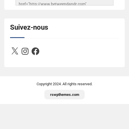
href="http://www.betweendandr.com" 
title="Between D&R"><img 
src="https://image.ibb.co/jcfFOA/14141704-
503716673157532-2788222864243652657-n.jpg" 
Suivez-nous
alt="Between D&R" style="border:none;" /></a>
</div>
X
Instagram
Facebook
Copyright
2024. All rights reserved.
rswpthemes.com