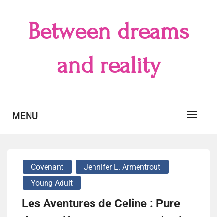
Skip
to
Between dreams
content
and reality
MENU
Covenant
Jennifer L. Armentrout
Young Adult
Les Aventures de Celine : Pure