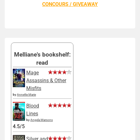
CONCOURS / GIVEAWAY
Melliane's bookshelf:
read
Mage
Assassins & Other
Misfits
by
Annette Marie
Blood
Lines
by
Angela Marsons
4.5/5
Silver and