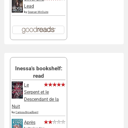
Lead
by
Seanan McGuire
Inessa's bookshelf:
read
Le
Serpent et le
Descendant de la
Nuit
by
Carissa Broadbent
Après