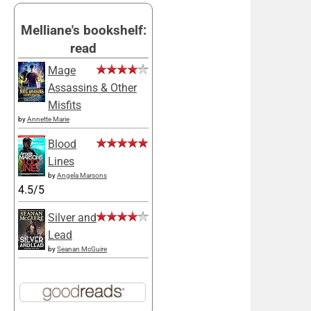
Melliane's bookshelf:
read
Mage
Assassins & Other
Misfits
by
Annette Marie
Blood
Lines
by
Angela Marsons
4.5/5
Silver and
Lead
by
Seanan McGuire