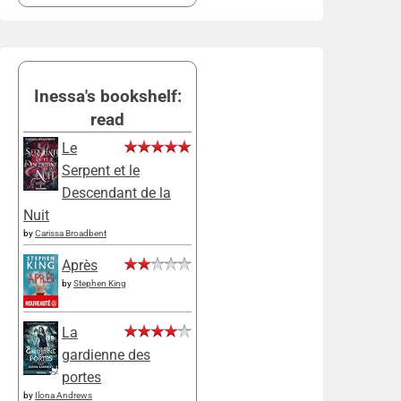
Inessa's bookshelf:
read
Le
Serpent et le
Descendant de la
Nuit
by
Carissa Broadbent
Après
by
Stephen King
La
gardienne des
portes
by
Ilona Andrews