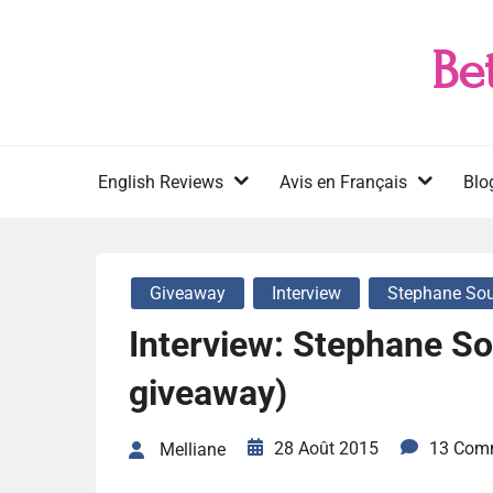
Skip
to
Be
content
English Reviews
Avis en Français
Blo
Giveaway
Interview
Stephane Sou
Interview: Stephane So
giveaway)
28 Août 2015
13 Com
Melliane