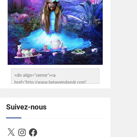
<div align="center"><a 
href="http://www.betweendandr.com" 
title="Between D&R"><img 
src="https://image.ibb.co/jcfFOA/14141704-
503716673157532-
Suivez-nous
2788222864243652657-n.jpg" 
alt="Between D&R" style="border:none;" />
</a></div>
X
Instagram
Facebook