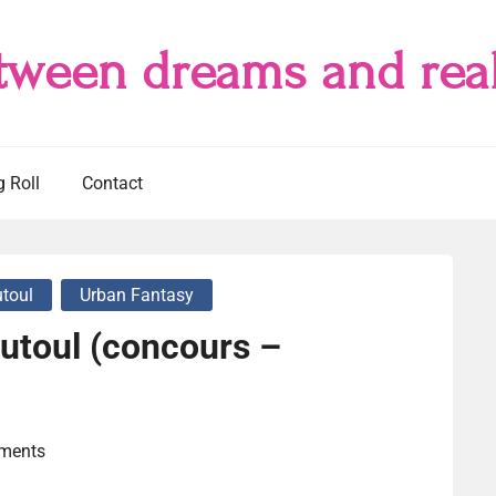
tween dreams and real
g Roll
Contact
toul
Urban Fantasy
utoul (concours –
ments