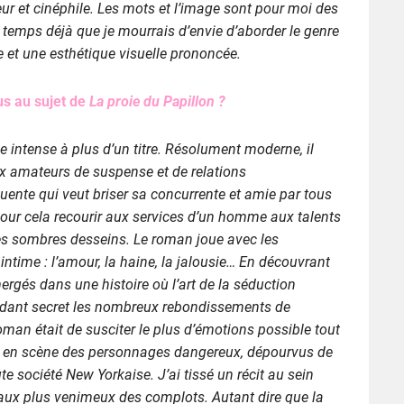
eur et cinéphile. Les mots et l’image sont pour moi des
n temps déjà que je mourrais d’envie d’aborder le genre
e et une esthétique visuelle prononcée.
us au sujet de
La proie du Papillon ?
ée intense à plus d’un titre. Résolument moderne, il
aux amateurs de suspense et de relations
uente qui veut briser sa concurrente et amie par tous
our cela recourir aux services d’un homme aux talents
ses sombres desseins. Le roman joue avec les
ntime : l’amour, la haine, la jalousie… En découvrant
mergés dans une histoire où l’art de la séduction
rdant secret les nombreux rebondissements de
roman était de susciter le plus d’émotions possible tout
met en scène des personnages dangereux, dépourvus de
e société New Yorkaise. J’ai tissé un récit au sein
ux plus venimeux des complots. Autant dire que la