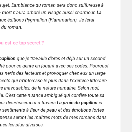
sujet. L’ambiance du roman sera donc sulfureuse à
la mort n’aura arboré un visage aussi charmeur.
La
 aux éditions Pygmalion (Flammarion). Je ferai
e du roman.
ou est-ce top secret ?
papillon
que je travaille d’ores et déjà sur un second
iché pour ce genre en jouant avec ses codes. Pourquoi
les nerfs des lecteurs et provoquer chez eux un large
ects qui m’intéresse le plus dans l’exercice littéraire
ire inavouables, de la nature humaine. Selon moi,
vie. C’est cette nuance ambiguë qui confère toute sa
pur divertissement à travers
La proie du papillon
et
es sentiments à fleur de peau et des émotions fortes
suspense seront les maîtres mots de mes romans dans
rmes les plus diverses.