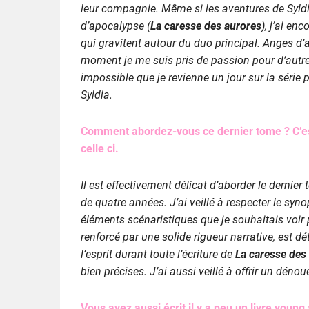
leur compagnie. Même si les aventures de Syld
d’apocalypse (
La caresse des aurores
), j’ai e
qui gravitent autour du duo principal. Anges d’
moment je me suis pris de passion pour d’autres 
impossible que je revienne un jour sur la série 
Syldia.
Comment abordez-vous ce dernier tome ? C’est
celle ci.
Il est effectivement délicat d’aborder le dernier
de quatre années. J’ai veillé à respecter le synop
éléments scénaristiques que je souhaitais voir 
renforcé par une solide rigueur narrative, est dé
l’esprit durant toute l’écriture de
La caresse des
bien précises. J’ai aussi veillé à offrir un déno
Vous avez aussi écrit il y a peu un livre youn