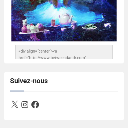
<div align="center"><a 
href="http://www.betweendandr.com" 
title="Between D&R"><img 
src="https://image.ibb.co/jcfFOA/14141704-
503716673157532-2788222864243652657-n.jpg" 
Suivez-nous
alt="Between D&R" style="border:none;" /></a>
</div>
X
Instagram
Facebook