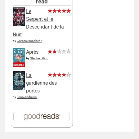
read
Le
Serpent et le
Descendant de la
Nuit
by
Carissa Broadbent
Après
by
Stephen King
La
gardienne des
portes
by
Ilona Andrews