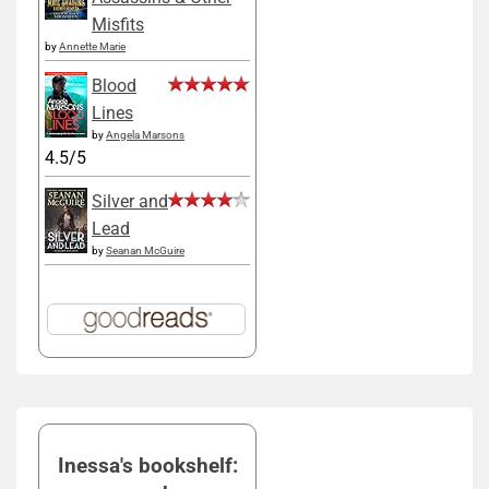
Misfits
by
Annette Marie
Blood
Lines
by
Angela Marsons
4.5/5
Silver and
Lead
by
Seanan McGuire
Inessa's bookshelf: