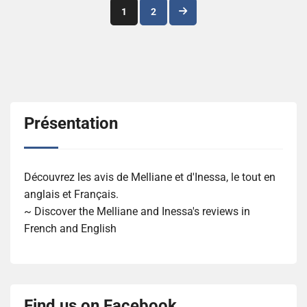
Navigation
1
2
des
articles
Présentation
Découvrez les avis de Melliane et d'Inessa, le tout en
anglais et Français.
~ Discover the Melliane and Inessa's reviews in
French and English
Find us on Facebook