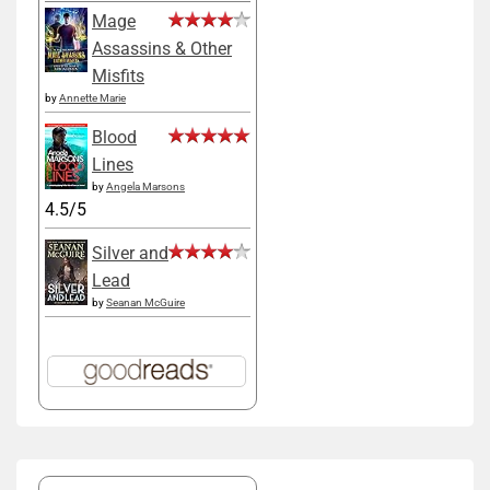
Mage
Assassins & Other
Misfits
by
Annette Marie
Blood
Lines
by
Angela Marsons
4.5/5
Silver and
Lead
by
Seanan McGuire