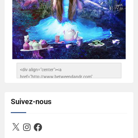
<div align="center"><a 
href="http://www.betweendandr.com" 
title="Between D&R"><img 
src="https://image.ibb.co/jcfFOA/14141704-
503716673157532-2788222864243652657-n.jpg" 
Suivez-nous
alt="Between D&R" style="border:none;" /></a>
</div>
X
Instagram
Facebook