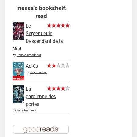
Inessa's bookshelf:
read
Le
Serpent et le
Descendant de la
Nuit
by
Carissa Broadbent
Après
by
Stephen King
La
gardienne des
portes
by
Ilona Andrews