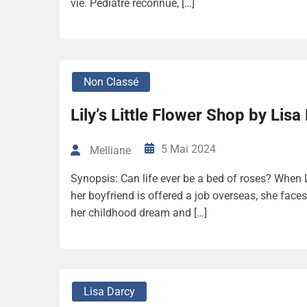
vie. Pédiatre reconnue, […]
Non Classé
Lily’s Little Flower Shop by Lisa
5 Mai 2024
Melliane
Synopsis: Can life ever be a bed of roses? When 
her boyfriend is offered a job overseas, she face
her childhood dream and […]
Lisa Darcy