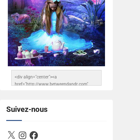
<div align="center"><a 
href="http://www.betweendandr.com" 
title="Between D&R"><img 
src="https://image.ibb.co/jcfFOA/14141704-
503716673157532-
Suivez-nous
2788222864243652657-n.jpg" 
alt="Between D&R" style="border:none;" />
</a></div>
X
Instagram
Facebook