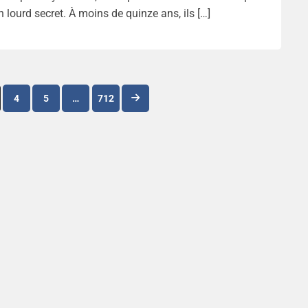
lourd secret. À moins de quinze ans, ils […]
Navigation
4
5
…
712
des
articles