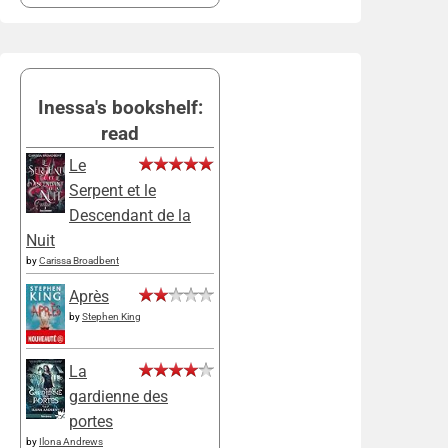
Inessa's bookshelf:
read
Le
Serpent et le
Descendant de la
Nuit
by
Carissa Broadbent
Après
by
Stephen King
La
gardienne des
portes
by
Ilona Andrews