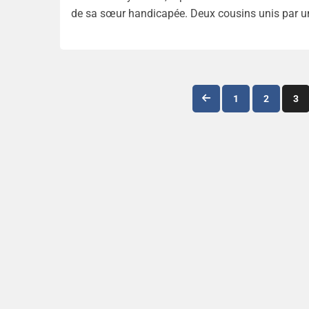
de sa sœur handicapée. Deux cousins unis par un 
1
2
3