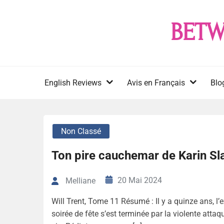
Skip
to
BETW
content
English Reviews
Avis en Français
Blo
Non Classé
Ton pire cauchemar de Karin Sl
20 Mai 2024
Melliane
Will Trent, Tome 11 Résumé : Il y a quinze ans, l
soirée de fête s’est terminée par la violente atta