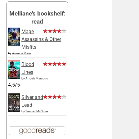
Melliane's bookshelf:
read
Mage
Assassins & Other
Misfits
by
Annette Marie
Blood
Lines
by
Angela Marsons
4.5/5
Silver and
Lead
by
Seanan McGuire