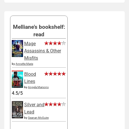
Melliane's bookshelf:
read
Mage
Assassins & Other
Misfits
by
Annette Marie
Blood
Lines
by
Angela Marsons
4.5/5
Silver and
Lead
by
Seanan McGuire