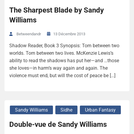
The Sharpest Blade by Sandy
Williams
13 Décembre 2013
Betweendandr
Shadow Reader, Book 3 Synopsis: Torn between two
worlds. Torn between two lives. McKenzie Lewis’s
ability to read the shadows has put her—and …those
she loves—in harm’s way again and again. The
violence must end, but will the cost of peace be […]
Sandy Williams
Sidhe
Urban Fantasy
Double-vue de Sandy Williams