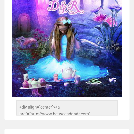
<div align="center"><a 
href="http://www.betweendandr.com" 
title="Between D&R"><img 
src="https://image.ibb.co/jcfFOA/14141704-