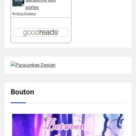
portes
by
Ilona Andrews
Bouton