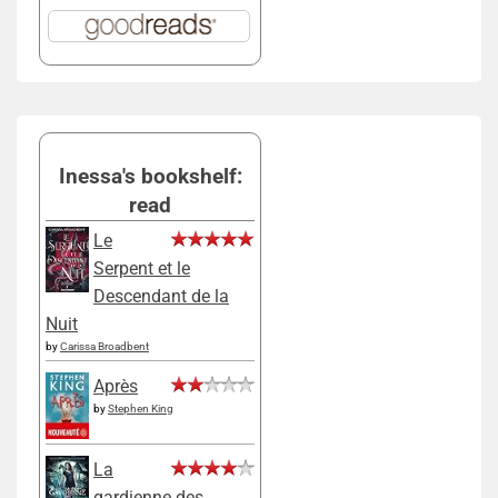
Inessa's bookshelf:
read
Le
Serpent et le
Descendant de la
Nuit
by
Carissa Broadbent
Après
by
Stephen King
La
gardienne des