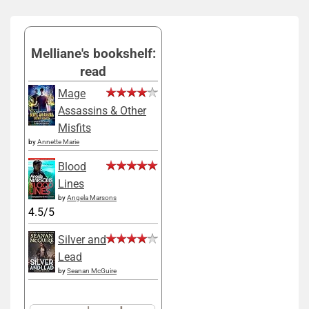
Melliane's bookshelf:
read
Mage
Assassins & Other
Misfits
by
Annette Marie
Blood
Lines
by
Angela Marsons
4.5/5
Silver and
Lead
by
Seanan McGuire