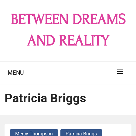
Skip
to
BETWEEN DREAMS
content
AND REALITY
MENU
Patricia Briggs
Mercy Thompson
Patricia Briggs