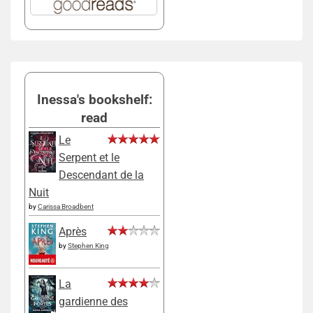
Inessa's bookshelf:
read
Le
Serpent et le
Descendant de la
Nuit
by
Carissa Broadbent
Après
by
Stephen King
La
gardienne des