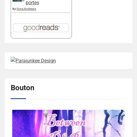
portes
by
Ilona Andrews
Bouton