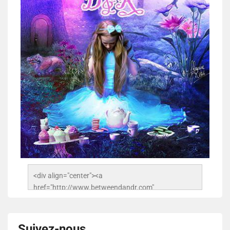
<div align="center"><a 
href="http://www.betweendandr.com" 
title="Between D&R"><img 
src="https://image.ibb.co/jcfFOA/14141704-
503716673157532-2788222864243652657-n.jpg" 
Suivez-nous