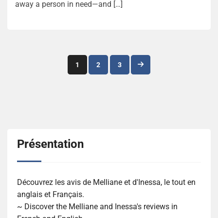
away a person in need—and […]
Navigation
1
2
3
des
articles
Présentation
Découvrez les avis de Melliane et d'Inessa, le tout en
anglais et Français.
~ Discover the Melliane and Inessa's reviews in