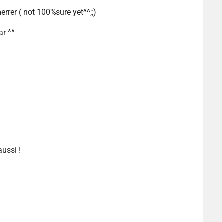
errer ( not 100%sure yet^^;;)
ar ^^
n
ussi !