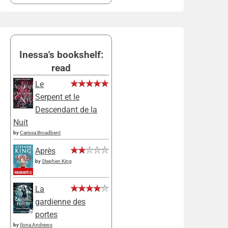
Inessa's bookshelf:
read
Le
Serpent et le
Descendant de la
Nuit
by
Carissa Broadbent
Après
by
Stephen King
La
gardienne des
portes
by
Ilona Andrews