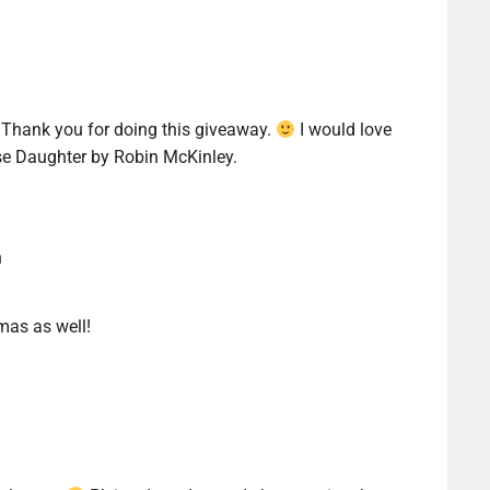
! Thank you for doing this giveaway.
I would love
se Daughter by Robin McKinley.
n
mas as well!