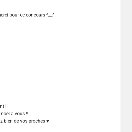
merci pour ce concours ^__^
n
t !!
noël à vous !!
ez bien de vos proches ♥