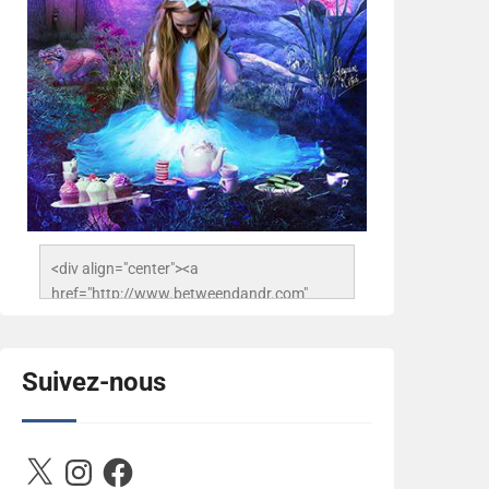
<div align="center"><a 
href="http://www.betweendandr.com" 
title="Between D&R"><img 
src="https://image.ibb.co/jcfFOA/14141704-
503716673157532-
Suivez-nous
2788222864243652657-n.jpg" 
alt="Between D&R" style="border:none;" />
</a></div>
X
Instagram
Facebook