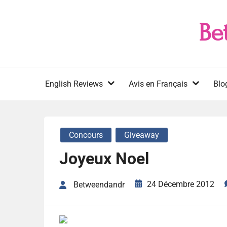
Skip
to
Be
content
English Reviews
Avis en Français
Blo
Concours
Giveaway
Joyeux Noel
24 Décembre 2012
Betweendandr