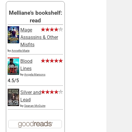
Melliane's bookshelf:
read
Mage
Assassins & Other
Misfits
by
Annette Marie
Blood
Lines
by
Angela Marsons
4.5/5
Silver and
Lead
by
Seanan McGuire