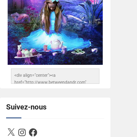
<div align="center"><a 
href="http://www.betweendandr.com" 
title="Between D&R"><img 
src="https://image.ibb.co/jcfFOA/14141704-
503716673157532-
Suivez-nous
2788222864243652657-n.jpg" 
alt="Between D&R" style="border:none;" />
</a></div>
X
Instagram
Facebook