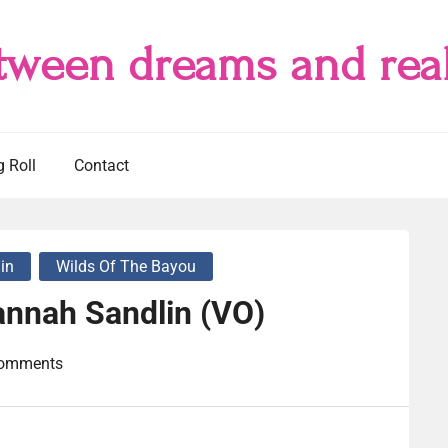
tween dreams and real
g Roll
Contact
in
Wilds Of The Bayou
nnah Sandlin (VO)
omments