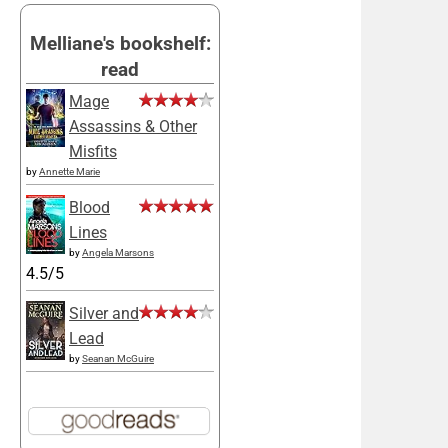
Melliane's bookshelf:
read
Mage
Assassins & Other
Misfits
by
Annette Marie
Blood
Lines
by
Angela Marsons
4.5/5
Silver and
Lead
by
Seanan McGuire