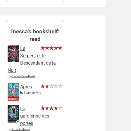
Inessa's bookshelf:
read
Le
Serpent et le
Descendant de la
Nuit
by
Carissa Broadbent
Après
by
Stephen King
La
gardienne des
portes
by
Ilona Andrews