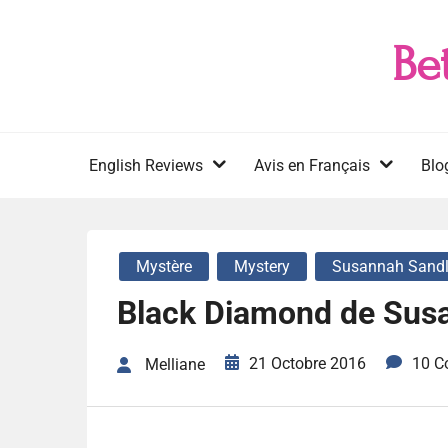
Skip
to
Be
content
English Reviews
Avis en Français
Blo
Mystère
Mystery
Susannah Sandl
Black Diamond de Susa
21 Octobre 2016
10 C
Melliane