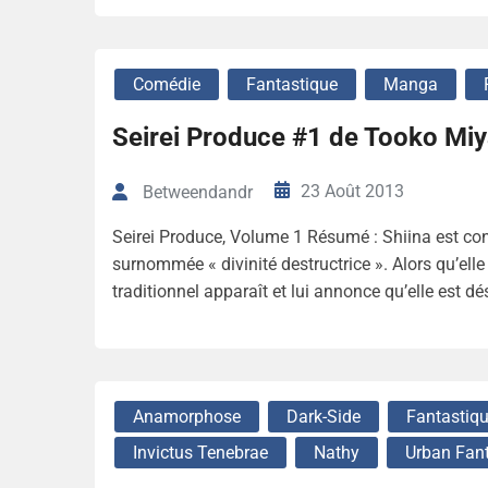
Comédie
Fantastique
Manga
Seirei Produce #1 de Tooko Miy
23 Août 2013
Betweendandr
Seirei Produce, Volume 1 Résumé : Shiina est con
surnommée « divinité destructrice ». Alors qu’ell
traditionnel apparaît et lui annonce qu’elle est dé
Anamorphose
Dark-Side
Fantastiq
Invictus Tenebrae
Nathy
Urban Fan