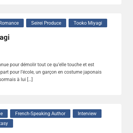
Romance
Seirei Produce
Tooko Miyagi
agi
nue pour démolir tout ce qu’elle touche et est
e part pour l’école, un garçon en costume japonais
sormais à lui […]
ue
French-Speaking Author
Interview
tasy