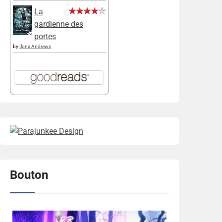
La
gardienne des
portes
by
Ilona Andrews
Bouton