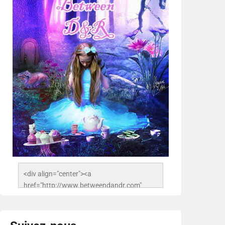
<div align="center"><a 
href="http://www.betweendandr.com" 
title="Between D&R"><img 
src="https://image.ibb.co/jcfFOA/14141704-
503716673157532-