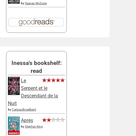
by
Seanan McGuire
Inessa's bookshelf:
read
Le
Serpent et le
Descendant de la
Nuit
by
Carissa Broadbent
Après
by
Stephen King