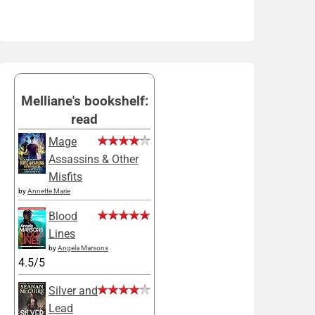
Melliane's bookshelf:
read
Mage
Assassins & Other
Misfits
by
Annette Marie
Blood
Lines
by
Angela Marsons
4.5/5
Silver and
Lead