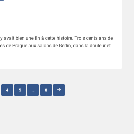
y avait bien une fin à cette histoire. Trois cents ans de
es de Prague aux salons de Berlin, dans la douleur et
Navigation
4
5
…
8
des
articles